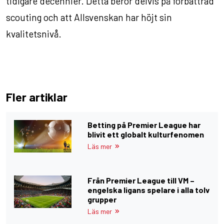
tidigare decennier. Detta beror delvis på förbättrad
scouting och att Allsvenskan har höjt sin
kvalitetsnivå.
Fler artiklar
Betting på Premier League har
blivit ett globalt kulturfenomen
Läs mer
Från Premier League till VM –
engelska ligans spelare i alla tolv
grupper
Läs mer