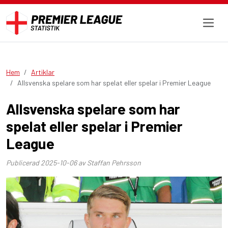
Hem
Artiklar
Allsvenska spelare som har spelat eller spelar i Premier League
Allsvenska spelare som har
spelat eller spelar i Premier
League
Publicerad
2025-10-06
av Staffan Pehrsson