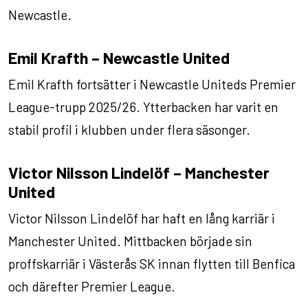
Newcastle.
Emil Krafth – Newcastle United
Emil Krafth fortsätter i Newcastle Uniteds Premier
League-trupp 2025/26. Ytterbacken har varit en
stabil profil i klubben under flera säsonger.
Victor Nilsson Lindelöf – Manchester
United
Victor Nilsson Lindelöf har haft en lång karriär i
Manchester United. Mittbacken började sin
proffskarriär i Västerås SK innan flytten till Benfica
och därefter Premier League.