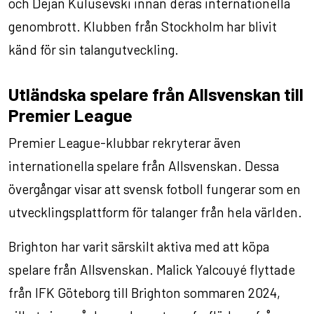
och Dejan Kulusevski innan deras internationella
genombrott. Klubben från Stockholm har blivit
känd för sin talangutveckling.
Utländska spelare från Allsvenskan till
Premier League
Premier League-klubbar rekryterar även
internationella spelare från Allsvenskan. Dessa
övergångar visar att svensk fotboll fungerar som en
utvecklingsplattform för talanger från hela världen.
Brighton har varit särskilt aktiva med att köpa
spelare från Allsvenskan. Malick Yalcouyé flyttade
från IFK Göteborg till Brighton sommaren 2024,