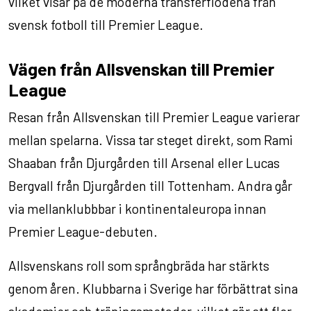
vilket visar på de moderna transferflödena från
svensk fotboll till Premier League.
Vägen från Allsvenskan till Premier
League
Resan från Allsvenskan till Premier League varierar
mellan spelarna. Vissa tar steget direkt, som Rami
Shaaban från Djurgården till Arsenal eller Lucas
Bergvall från Djurgården till Tottenham. Andra går
via mellanklubbbar i kontinentaleuropa innan
Premier League-debuten.
Allsvenskans roll som språngbräda har stärkts
genom åren. Klubbarna i Sverige har förbättrat sina