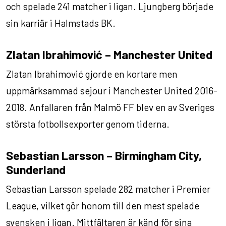
och spelade 241 matcher i ligan. Ljungberg började
sin karriär i Halmstads BK.
Zlatan Ibrahimović – Manchester United
Zlatan Ibrahimović gjorde en kortare men
uppmärksammad sejour i Manchester United 2016-
2018. Anfallaren från Malmö FF blev en av Sveriges
största fotbollsexporter genom tiderna.
Sebastian Larsson – Birmingham City,
Sunderland
Sebastian Larsson spelade 282 matcher i Premier
League, vilket gör honom till den mest spelade
svensken i ligan. Mittfältaren är känd för sina