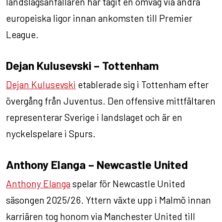
landslagsanfallaren har tagit en omväg via andra
europeiska ligor innan ankomsten till Premier
League.
Dejan Kulusevski – Tottenham
Dejan Kulusevski
etablerade sig i Tottenham efter
övergång från Juventus. Den offensive mittfältaren
representerar Sverige i landslaget och är en
nyckelspelare i Spurs.
Anthony Elanga – Newcastle United
Anthony Elanga
spelar för Newcastle United
säsongen 2025/26. Yttern växte upp i Malmö innan
karriären tog honom via Manchester United till