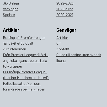
Skytteliga
2022-2023
Varningar
2021-2022
Spelare
2020-2021
Artiklar
Genvägar
Betting på Premier League
Artiklar
har blivit ett globalt
Om
kulturfenomen
Kontakt
Från Premier League till VM –
Guide till casino utan svensk
engelska ligans spelare i alla
licens
tolv grupper
Hur många Premier League-
titlar har Manchester United?
Fotbollsstatistiken som
förändrade spelmarknaden