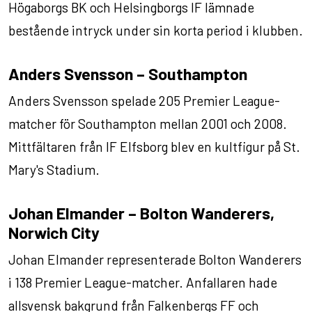
Högaborgs BK och Helsingborgs IF lämnade
bestående intryck under sin korta period i klubben.
Anders Svensson – Southampton
Anders Svensson spelade 205 Premier League-
matcher för Southampton mellan 2001 och 2008.
Mittfältaren från IF Elfsborg blev en kultfigur på St.
Mary's Stadium.
Johan Elmander – Bolton Wanderers,
Norwich City
Johan Elmander representerade Bolton Wanderers
i 138 Premier League-matcher. Anfallaren hade
allsvensk bakgrund från Falkenbergs FF och