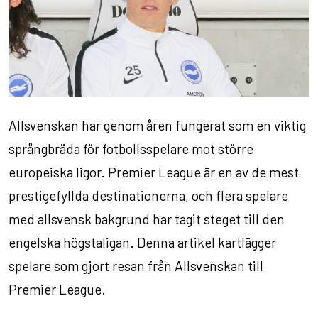
Allsvenskan har genom åren fungerat som en viktig
språngbräda för fotbollsspelare mot större
europeiska ligor. Premier League är en av de mest
prestigefyllda destinationerna, och flera spelare
med allsvensk bakgrund har tagit steget till den
engelska högstaligan. Denna artikel kartlägger
spelare som gjort resan från Allsvenskan till
Premier League.