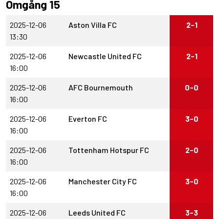
Omgång 15
2025-12-06
Aston Villa FC
2-1
13:30
2025-12-06
Newcastle United FC
2-1
16:00
2025-12-06
AFC Bournemouth
0-0
16:00
2025-12-06
Everton FC
3-0
16:00
2025-12-06
Tottenham Hotspur FC
2-0
16:00
2025-12-06
Manchester City FC
3-0
16:00
2025-12-06
Leeds United FC
3-3