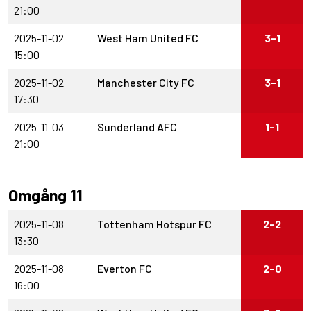
21:00
2025-11-02
West Ham United FC
3-1
15:00
2025-11-02
Manchester City FC
3-1
17:30
2025-11-03
Sunderland AFC
1-1
21:00
Omgång 11
2025-11-08
Tottenham Hotspur FC
2-2
13:30
2025-11-08
Everton FC
2-0
16:00