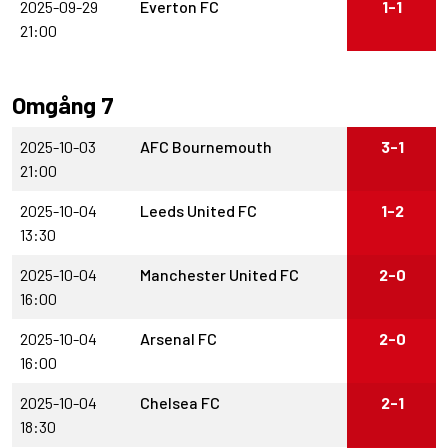
2025-09-29
Everton FC
1-1
21:00
Omgång 7
2025-10-03
AFC Bournemouth
3-1
21:00
2025-10-04
Leeds United FC
1-2
13:30
2025-10-04
Manchester United FC
2-0
16:00
2025-10-04
Arsenal FC
2-0
16:00
2025-10-04
Chelsea FC
2-1
18:30