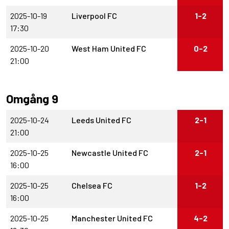
2025-10-19
Liverpool FC
1-2
17:30
2025-10-20
West Ham United FC
0-2
21:00
Omgång 9
2025-10-24
Leeds United FC
2-1
21:00
2025-10-25
Newcastle United FC
2-1
16:00
2025-10-25
Chelsea FC
1-2
16:00
2025-10-25
Manchester United FC
4-2