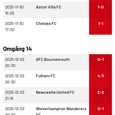
2025-11-30
Aston Villa FC
1-0
15:05
2025-11-30
Chelsea FC
1-1
17:30
Omgång 14
2025-12-02
AFC Bournemouth
0-1
20:30
2025-12-02
Fulham FC
4-5
20:30
2025-12-02
Newcastle United FC
2-2
21:15
2025-12-03
Wolverhampton Wanderers
0-1
20:30
FC