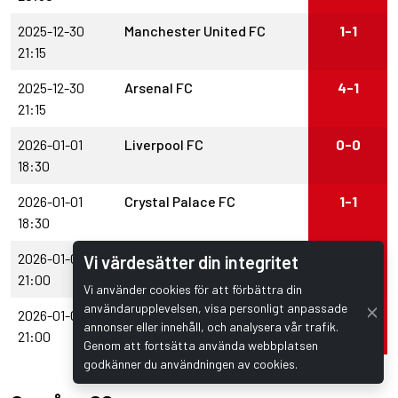
2025-12-30
Manchester United FC
1-1
21:15
2025-12-30
Arsenal FC
4-1
21:15
2026-01-01
Liverpool FC
0-0
18:30
2026-01-01
Crystal Palace FC
1-1
18:30
2026-01-01
Brentford FC
0-0
Vi värdesätter din integritet
21:00
Vi använder cookies för att förbättra din
användarupplevelsen, visa personligt anpassade
2026-01-01
Sunderland AFC
0-0
annonser eller innehåll, och analysera vår trafik.
21:00
Genom att fortsätta använda webbplatsen
godkänner du användningen av cookies.