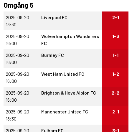
Omgång 5
2025-09-20
Liverpool FC
2-1
13:30
2025-09-20
Wolverhampton Wanderers
1-3
16:00
FC
2025-09-20
Burnley FC
1-1
16:00
2025-09-20
West Ham United FC
1-2
16:00
2025-09-20
Brighton & Hove Albion FC
2-2
16:00
2025-09-20
Manchester United FC
2-1
18:30
2025-09-20
Fulham FC
3-1