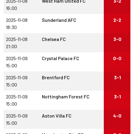
2025-11-08
West Ham United FC
3-2
16:00
2025-11-08
Sunderland AFC
2-2
18:30
2025-11-08
Chelsea FC
3-0
21:00
2025-11-09
Crystal Palace FC
0-0
15:00
2025-11-09
Brentford FC
3-1
15:00
2025-11-09
Nottingham Forest FC
3-1
15:00
2025-11-09
Aston Villa FC
4-0
15:00