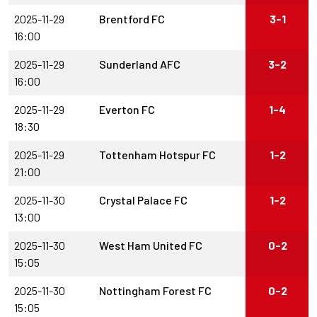
2025-11-29
Brentford FC
3-1
16:00
2025-11-29
Sunderland AFC
3-2
16:00
2025-11-29
Everton FC
1-4
18:30
2025-11-29
Tottenham Hotspur FC
1-2
21:00
2025-11-30
Crystal Palace FC
1-2
13:00
2025-11-30
West Ham United FC
0-2
15:05
2025-11-30
Nottingham Forest FC
0-2
15:05