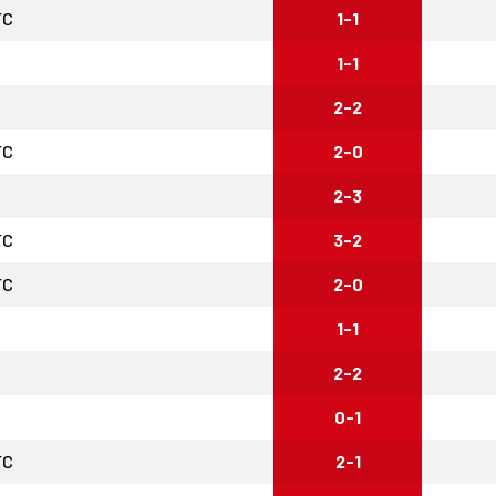
FC
1-1
1-1
2-2
FC
2-0
2-3
FC
3-2
FC
2-0
1-1
2-2
0-1
FC
2-1