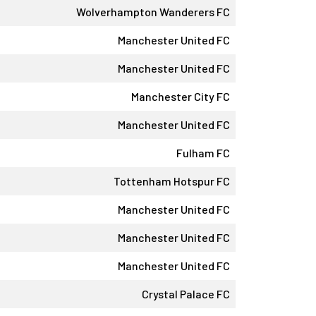
Wolverhampton Wanderers FC
Manchester United FC
Manchester United FC
Manchester City FC
Manchester United FC
Fulham FC
Tottenham Hotspur FC
Manchester United FC
Manchester United FC
Manchester United FC
Crystal Palace FC