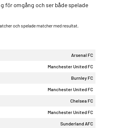
ng för omgång och ser både spelade
atcher och spelade matcher med resultat.
Arsenal FC
Manchester United FC
Burnley FC
Manchester United FC
Chelsea FC
Manchester United FC
Sunderland AFC