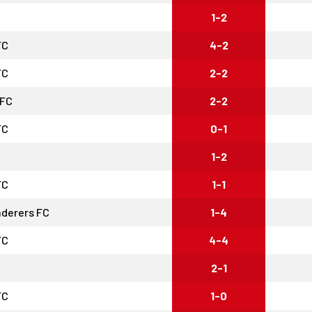
1-2
FC
4-2
FC
2-2
 FC
2-2
FC
0-1
1-2
FC
1-1
derers FC
1-4
FC
4-4
2-1
FC
1-0