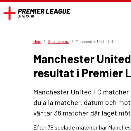
Hem
Spelschema
Manchester United FC
Manchester Unite
resultat i Premier
Manchester United FC matcher 2
du alla matcher, datum och mot
väntar 38 matcher där laget mö
Efter 38 spelade matcher har Mancheste