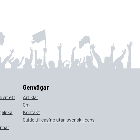
Genvägar
ivit ett
Artiklar
Om
ngelska
Kontakt
Guide till casino utan svensk licens
r har