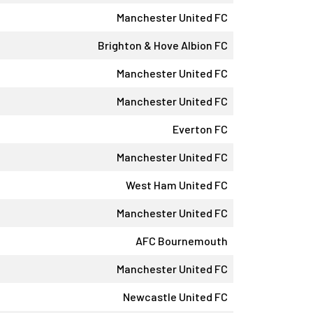
Manchester United FC
Brighton & Hove Albion FC
Manchester United FC
Manchester United FC
Everton FC
Manchester United FC
West Ham United FC
Manchester United FC
AFC Bournemouth
Manchester United FC
Newcastle United FC