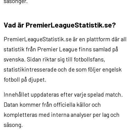
säsonger.
Vad är PremierLeagueStatistik.se?
PremierLeagueStatistik.se är en plattform där all
statistik från Premier League finns samlad på
svenska. Sidan riktar sig till fotbollsfans,
statistikintresserade och de som följer engelsk
fotboll på djupet.
Innehållet uppdateras efter varje spelad match.
Datan kommer från officiella källor och
kompletteras med interna analyser per lag och
säsong.