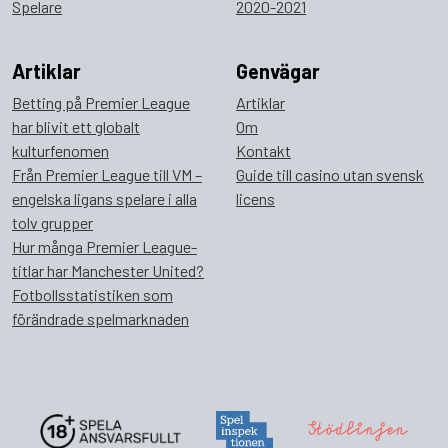
Spelare
2020-2021
Artiklar
Genvägar
Betting på Premier League
Artiklar
har blivit ett globalt
Om
kulturfenomen
Kontakt
Från Premier League till VM –
Guide till casino utan svensk
engelska ligans spelare i alla
licens
tolv grupper
Hur många Premier League-
titlar har Manchester United?
Fotbollsstatistiken som
förändrade spelmarknaden