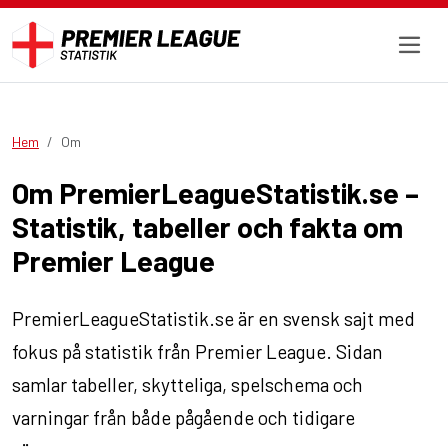
Hem
Om
Om PremierLeagueStatistik.se –
Statistik, tabeller och fakta om
Premier League
PremierLeagueStatistik.se är en svensk sajt med
fokus på statistik från Premier League. Sidan
samlar tabeller, skytteliga, spelschema och
varningar från både pågående och tidigare