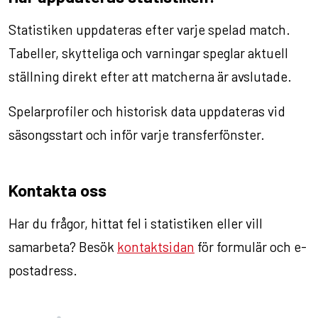
Statistiken uppdateras efter varje spelad match.
Tabeller, skytteliga och varningar speglar aktuell
ställning direkt efter att matcherna är avslutade.
Spelarprofiler och historisk data uppdateras vid
säsongsstart och inför varje transferfönster.
Kontakta oss
Har du frågor, hittat fel i statistiken eller vill
samarbeta? Besök
kontaktsidan
för formulär och e-
postadress.