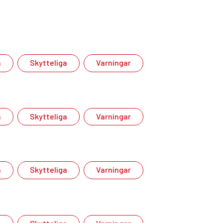
a
Skytteliga
Varningar
a
Skytteliga
Varningar
a
Skytteliga
Varningar