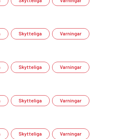
a
Skytteliga
Varningar
a
Skytteliga
Varningar
a
Skytteliga
Varningar
a
Skytteliga
Varningar
a
Skytteliga
Varningar