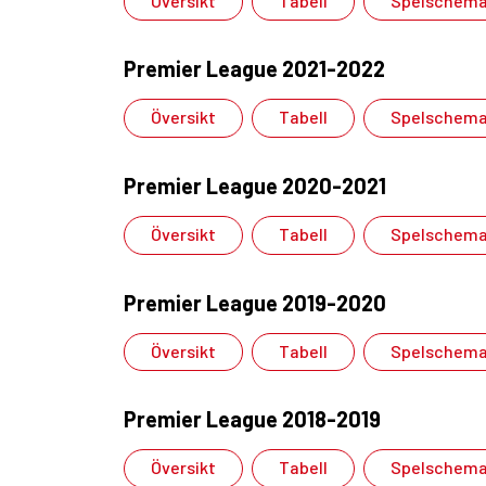
Översikt
Tabell
Spelschem
Premier League 2021-2022
Översikt
Tabell
Spelschem
Premier League 2020-2021
Översikt
Tabell
Spelschem
Premier League 2019-2020
Översikt
Tabell
Spelschem
Premier League 2018-2019
Översikt
Tabell
Spelschem