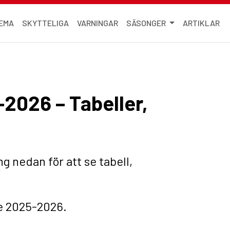
EMA
SKYTTELIGA
VARNINGAR
SÄSONGER
ARTIKLAR
2026 – Tabeller,
g nedan för att se tabell,
e 2025-2026.