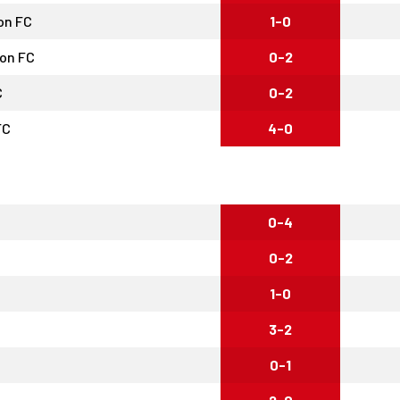
on FC
1-0
ion FC
0-2
C
0-2
FC
4-0
0-4
0-2
1-0
3-2
0-1