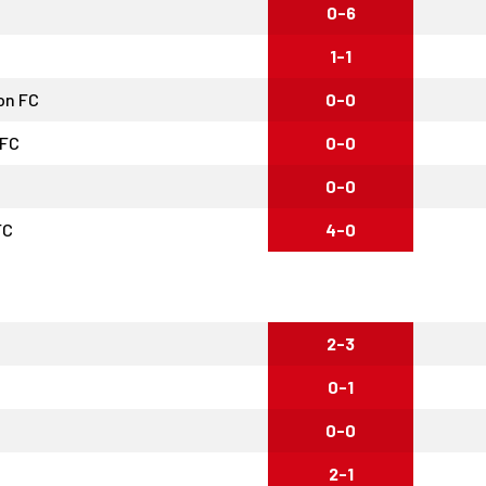
0-6
1-1
on FC
0-0
 FC
0-0
0-0
FC
4-0
2-3
0-1
0-0
2-1