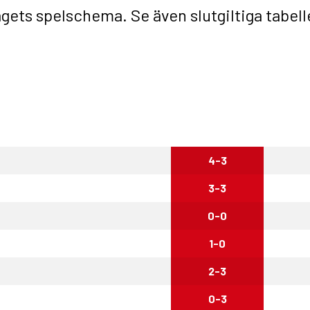
a lagets spelschema. Se även
slutgiltiga tabel
4-3
3-3
0-0
1-0
2-3
0-3