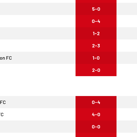
5-0
0-4
1-2
2-3
ion FC
1-0
2-0
AFC
0-4
FC
4-0
0-0