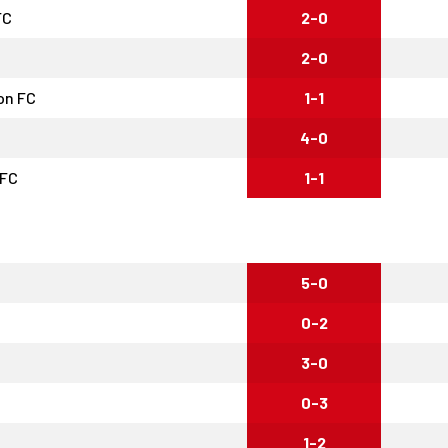
FC
2-0
2-0
on FC
1-1
4-0
 FC
1-1
5-0
0-2
3-0
0-3
1-2