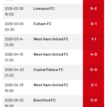
2026-02-28
Liverpool FC
5-2
16:00
2026-03-04
Fulham FC
0-1
20:30
2026-03-14
West Ham United FC
1-1
21:00
2026-04-10
West Ham United FC
4-0
21:00
2026-04-20
Crystal Palace FC
0-0
21:00
2026-04-25
West Ham United FC
2-1
16:00
2026-05-02
Brentford FC
3-0
16:00