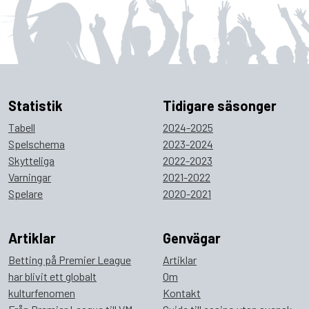
Statistik
Tidigare säsonger
Tabell
2024-2025
Spelschema
2023-2024
Skytteliga
2022-2023
Varningar
2021-2022
Spelare
2020-2021
Artiklar
Genvägar
Betting på Premier League
Artiklar
har blivit ett globalt
Om
kulturfenomen
Kontakt