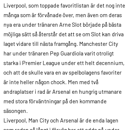
Liverpool, som toppade favoritlistan är det nog inte
många som är förvånade över, men även om deras
nya era under tränaren Arne Slot började på bästa
möjliga sätt så återstår det att se om Slot kan driva
laget vidare till nästa framgång. Manchester City
har under tränaren Pep Guardiola varit otroligt
starka i Premier League under ett helt decennium,
och att de skulle vara en av spelbolagens favoriter
är inte heller någon chock. Men med två
andraplatser i rad är Arsenal en hungrig utmanare
med stora förväntningar på den kommande
säsongen.
Liverpool, Man City och Arsenal är de enda lagen
som redan så långt i förväg har ett odds på under