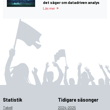
det säger om datadriven analys
Läs mer
Statistik
Tidigare säsonger
Tabell
2024-2025