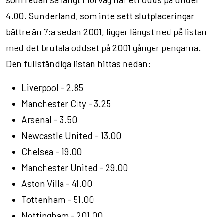
4.00. Sunderland, som inte sett slutplaceringar
bättre än 7:a sedan 2001, ligger längst ned på listan
med det brutala oddset på 2001 gånger pengarna.
Den fullständiga listan hittas nedan:
Liverpool - 2.85
Manchester City - 3.25
Arsenal - 3.50
Newcastle United - 13.00
Chelsea - 19.00
Manchester United - 29.00
Aston Villa - 41.00
Tottenham - 51.00
Nottingham - 201.00