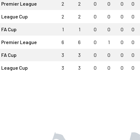
Premier League
2
2
0
0
0
0
League Cup
2
2
0
0
0
0
FA Cup
1
1
0
0
0
0
Premier League
6
6
0
1
0
0
FA Cup
3
3
0
0
0
0
League Cup
3
3
0
0
0
0