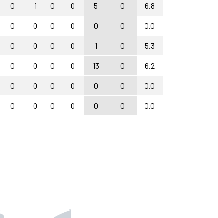
0
1
0
0
5
0
6.8
0
0
0
0
0
0
0.0
0
0
0
0
1
0
5.3
0
0
0
0
13
0
6.2
0
0
0
0
0
0
0.0
0
0
0
0
0
0
0.0