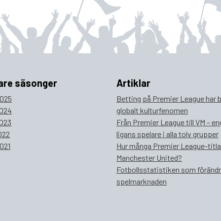
are säsonger
Artiklar
025
Betting på Premier League har bl
024
globalt kulturfenomen
023
Från Premier League till VM – e
022
ligans spelare i alla tolv grupper
021
Hur många Premier League-titla
Manchester United?
Fotbollsstatistiken som föränd
spelmarknaden