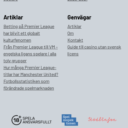
Artiklar
Genvägar
Betting på Premier League
Artiklar
har blivit ett globalt
Om
kulturfenomen
Kontakt
Från Premier League till VM –
Guide till casino utan svensk
engelska ligans spelare i alla
licens
tolv grupper
Hur många Premier League-
titlar har Manchester United?
Fotbollsstatistiken som
förändrade spelmarknaden