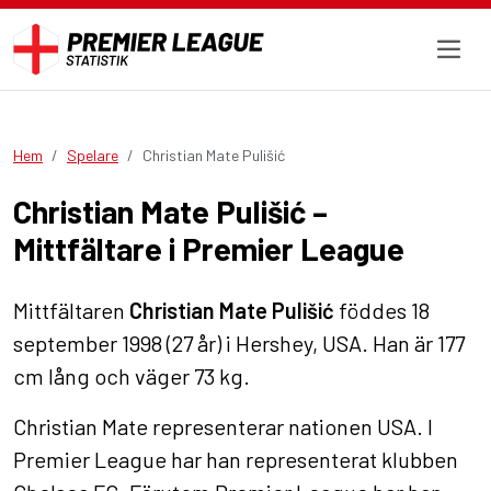
Hem
Spelare
Christian Mate Pulišić
Christian Mate Pulišić –
Mittfältare i Premier League
Mittfältaren
Christian Mate Pulišić
föddes 18
september 1998 (27 år) i Hershey, USA. Han är 177
cm lång och väger 73 kg.
Christian Mate representerar nationen USA. I
Premier League har han representerat klubben