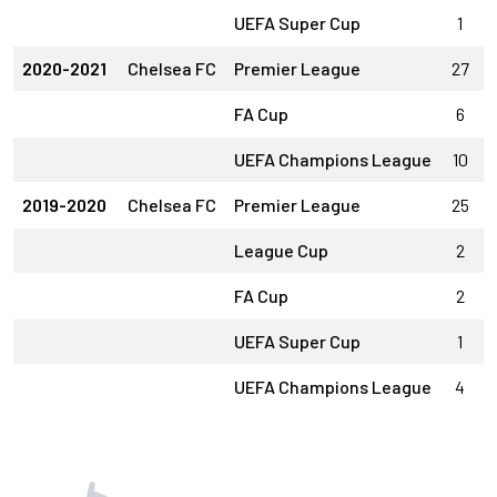
UEFA Super Cup
1
2020-2021
Chelsea FC
Premier League
27
FA Cup
6
UEFA Champions League
10
2019-2020
Chelsea FC
Premier League
25
League Cup
2
FA Cup
2
UEFA Super Cup
1
UEFA Champions League
4