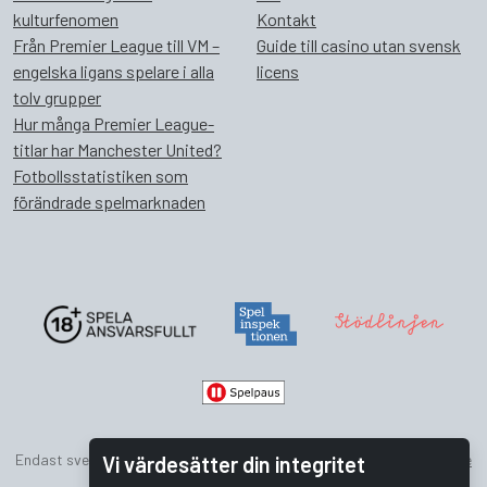
kulturfenomen
Kontakt
Från Premier League till VM –
Guide till casino utan svensk
engelska ligans spelare i alla
licens
tolv grupper
Hur många Premier League-
titlar har Manchester United?
Fotbollsstatistiken som
förändrade spelmarknaden
Endast svenska, säkra och de bästa onlinecasinon hos
CasinoPRO.se
Vi värdesätter din integritet