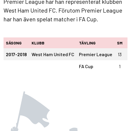
Premier League har han representerat klubben
West Ham United FC. Förutom Premier League
har han även spelat matcher i FA Cup.
SÄSONG
KLUBB
TÄVLING
SM
S
2017-2018
West Ham United FC
Premier League
13
1
FA Cup
1