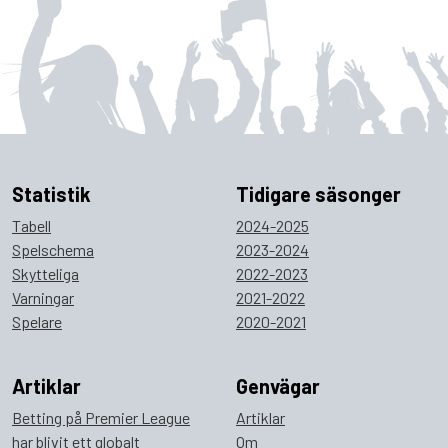
Statistik
Tidigare säsonger
Tabell
2024-2025
Spelschema
2023-2024
Skytteliga
2022-2023
Varningar
2021-2022
Spelare
2020-2021
Artiklar
Genvägar
Betting på Premier League
Artiklar
har blivit ett globalt
Om