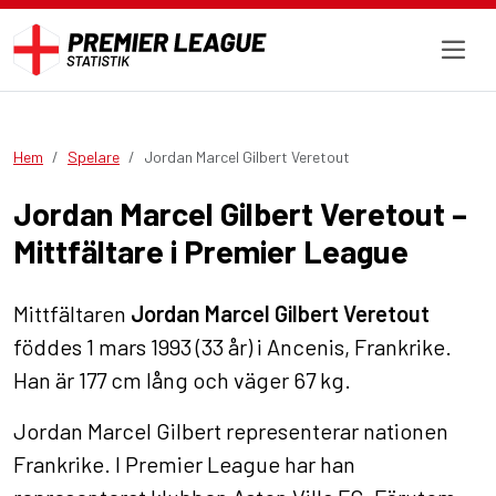
Hem
Spelare
Jordan Marcel Gilbert Veretout
Jordan Marcel Gilbert Veretout –
Mittfältare i Premier League
Mittfältaren
Jordan Marcel Gilbert Veretout
föddes 1 mars 1993 (33 år) i Ancenis, Frankrike.
Han är 177 cm lång och väger 67 kg.
Jordan Marcel Gilbert representerar nationen
Frankrike. I Premier League har han