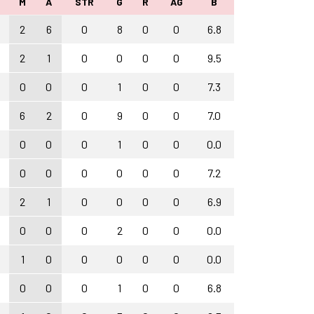
M
A
STR
G
R
AG
B
2
6
0
8
0
0
6.8
2
1
0
0
0
0
9.5
0
0
0
1
0
0
7.3
6
2
0
9
0
0
7.0
0
0
0
1
0
0
0.0
0
0
0
0
0
0
7.2
2
1
0
0
0
0
6.9
0
0
0
2
0
0
0.0
1
0
0
0
0
0
0.0
0
0
0
1
0
0
6.8