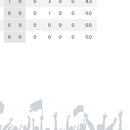
1
0
0
3
0
0
8.3
0
0
0
1
0
0
0.0
0
0
0
0
0
0
0.0
0
0
0
0
0
0
0.0