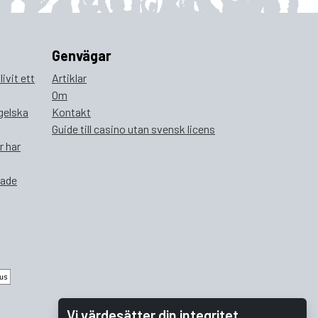
Genvägar
ivit ett
Artiklar
Om
ngelska
Kontakt
Guide till casino utan svensk licens
r har
rade
Vi värdesätter din integritet