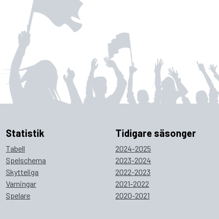
Statistik
Tidigare säsonger
Tabell
2024-2025
Spelschema
2023-2024
Skytteliga
2022-2023
Varningar
2021-2022
Spelare
2020-2021