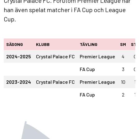
Crystal Palace FC. Förutom Premier League har
han även spelat matcher i FA Cup och League
Cup.
SÄSONG
KLUBB
TÄVLING
SM
STA
2024-2025
Crystal Palace FC
Premier League
4
0
FA Cup
3
0
2023-2024
Crystal Palace FC
Premier League
10
1
FA Cup
2
1