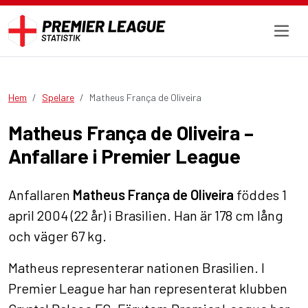
Hem
Spelare
Matheus França de Oliveira
Matheus França de Oliveira –
Anfallare i Premier League
Anfallaren
Matheus França de Oliveira
föddes 1
april 2004 (22 år) i Brasilien. Han är 178 cm lång
och väger 67 kg.
Matheus representerar nationen Brasilien. I
Premier League har han representerat klubben