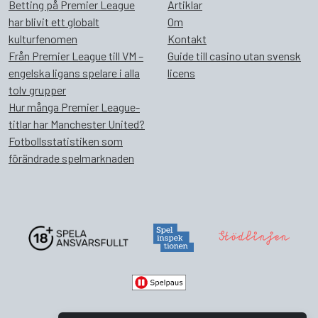
Betting på Premier League
Artiklar
har blivit ett globalt
Om
kulturfenomen
Kontakt
Från Premier League till VM –
Guide till casino utan svensk
engelska ligans spelare i alla
licens
tolv grupper
Hur många Premier League-
titlar har Manchester United?
Fotbollsstatistiken som
förändrade spelmarknaden