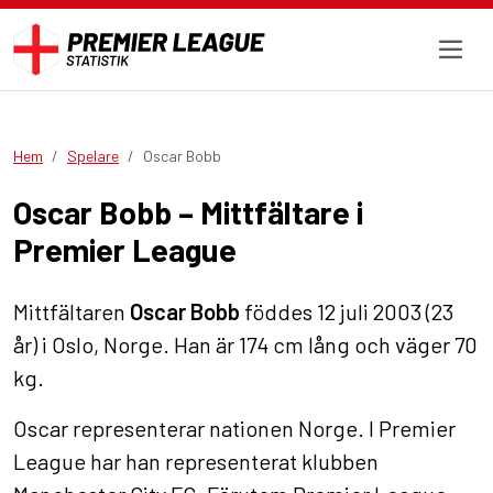
Hem
Spelare
Oscar Bobb
Oscar Bobb – Mittfältare i
Premier League
Mittfältaren
Oscar Bobb
föddes 12 juli 2003 (23
år) i Oslo, Norge. Han är 174 cm lång och väger 70
kg.
Oscar representerar nationen Norge. I Premier
League har han representerat klubben