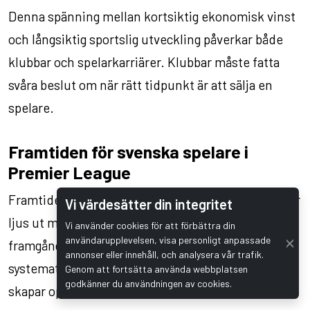
Denna spänning mellan kortsiktig ekonomisk vinst
och långsiktig sportslig utveckling påverkar både
klubbar och spelarkarriärer. Klubbar måste fatta
svåra beslut om när rätt tidpunkt är att sälja en
spelare.
Framtiden för svenska spelare i
Premier League
Framtiden för svenska spelare i Premier League ser
Vi värdesätter din integritet
ljus ut med flera trender som pekar på fortsatt
Vi använder cookies för att förbättra din
användarupplevelsen, visa personligt anpassade
framgång och växande representation. Den
annonser eller innehåll, och analysera vår trafik.
systematiska utvecklingen och proven framgång
Genom att fortsätta använda webbplatsen
godkänner du användningen av cookies.
skapar optimism för nästa generation.