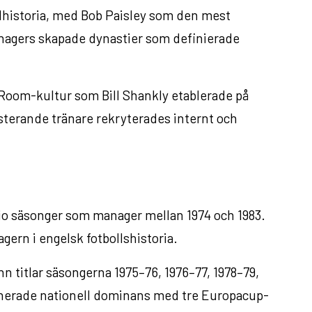
lhistoria, med Bob Paisley som den mest
nagers skapade dynastier som definierade
 Room-kultur som Bill Shankly etablerade på
isterande tränare rekryterades internt och
 nio säsonger som manager mellan 1974 och 1983.
ern i engelsk fotbollshistoria.
nn titlar säsongerna 1975–76, 1976–77, 1978–79,
inerade nationell dominans med tre Europacup-