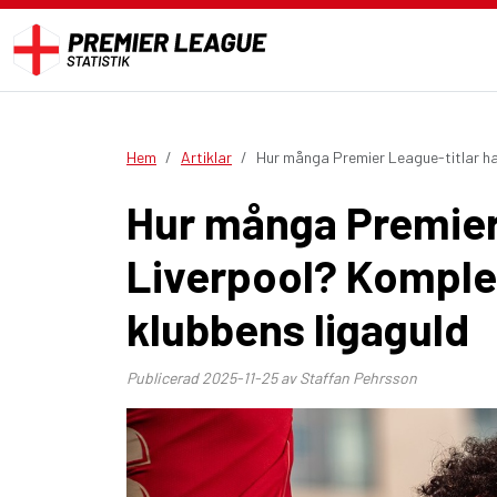
Hem
Artiklar
Hur många Premier League-titlar h
Hur många Premier 
Liverpool? Kompl
klubbens ligaguld
Publicerad
2025-11-25
av Staffan Pehrsson