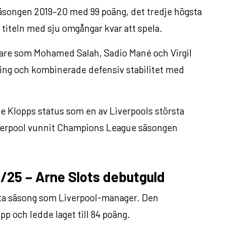
songen 2019–20 med 99 poäng, det tredje högsta
e titeln med sju omgångar kvar att spela.
lare som Mohamed Salah, Sadio Mané och Virgil
sing och kombinerade defensiv stabilitet med
te Klopps status som en av Liverpools största
verpool vunnit Champions League säsongen
/25 – Arne Slots debutguld
sta säsong som Liverpool-manager. Den
p och ledde laget till 84 poäng.