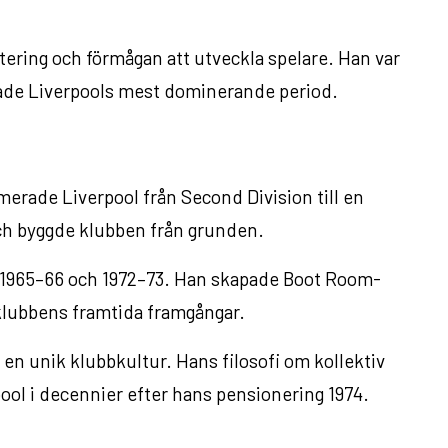
ering och förmågan att utveckla spelare. Han var
pade Liverpools mest dominerande period.
rmerade Liverpool från Second Division till en
ch byggde klubben från grunden.
, 1965–66 och 1972–73. Han skapade Boot Room-
klubbens framtida framgångar.
 en unik klubbkultur. Hans filosofi om kollektiv
ool i decennier efter hans pensionering 1974.