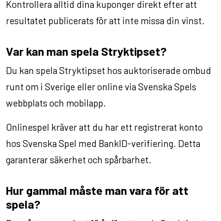
Kontrollera alltid dina kuponger direkt efter att
resultatet publicerats för att inte missa din vinst.
Var kan man spela Stryktipset?
Du kan spela Stryktipset hos auktoriserade ombud
runt om i Sverige eller online via Svenska Spels
webbplats och mobilapp.
Onlinespel kräver att du har ett registrerat konto
hos Svenska Spel med BankID-verifiering. Detta
garanterar säkerhet och spårbarhet.
Hur gammal måste man vara för att
spela?