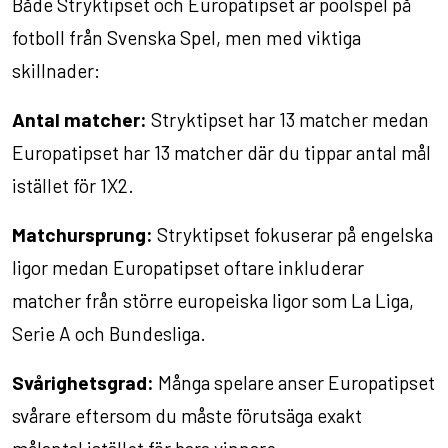
Både Stryktipset och Europatipset är poolspel på
fotboll från Svenska Spel, men med viktiga
skillnader:
Antal matcher:
Stryktipset har 13 matcher medan
Europatipset har 13 matcher där du tippar antal mål
istället för 1X2.
Matchursprung:
Stryktipset fokuserar på engelska
ligor medan Europatipset oftare inkluderar
matcher från större europeiska ligor som La Liga,
Serie A och Bundesliga.
Svårighetsgrad:
Många spelare anser Europatipset
svårare eftersom du måste förutsäga exakt