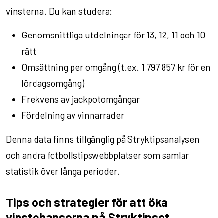
vinsterna. Du kan studera:
Genomsnittliga utdelningar för 13, 12, 11 och 10
rätt
Omsättning per omgång (t.ex. 1 797 857 kr för en
lördagsomgång)
Frekvens av jackpotomgångar
Fördelning av vinnarrader
Denna data finns tillgänglig på Stryktipsanalysen
och andra fotbollstipswebbplatser som samlar
statistik över långa perioder.
Tips och strategier för att öka
vinstchanserna på Stryktipset