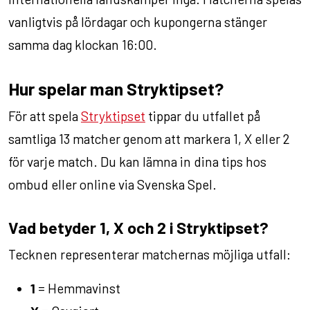
vanligtvis på lördagar och kupongerna stänger
samma dag klockan 16:00.
Hur spelar man Stryktipset?
För att spela
Stryktipset
tippar du utfallet på
samtliga 13 matcher genom att markera 1, X eller 2
för varje match. Du kan lämna in dina tips hos
ombud eller online via Svenska Spel.
Vad betyder 1, X och 2 i Stryktipset?
Tecknen representerar matchernas möjliga utfall:
1
= Hemmavinst