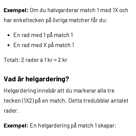
Exempel:
Om du halvgarderar match 1 med 1X och
har enkeltecken på övriga matcher får du:
En rad med 1 på match 1
En rad med X på match 1
Totalt: 2 rader à 1 kr = 2 kr
Vad är helgardering?
Helgardering innebär att du markerar alla tre
tecken (1X2) på en match. Detta tredubblar antalet
rader.
Exempel:
En helgardering på match 1 skapar: