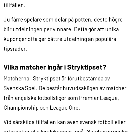
tillfällen.
Ju färre spelare som delar på potten, desto högre
blir utdelningen per vinnare. Detta gör att unika
kuponger ofta ger bättre utdelning än populära
tipsrader.
Vilka matcher ingår i Stryktipset?
Matcherna i Stryktipset är förutbestämda av
Svenska Spel. De består huvudsakligen av matcher
från engelska fotbollsligor som Premier League,
Championship och League One.
Vid särskilda tillfällen kan även svensk fotboll eller
internationella landskamper ingå. Matcherna spelas