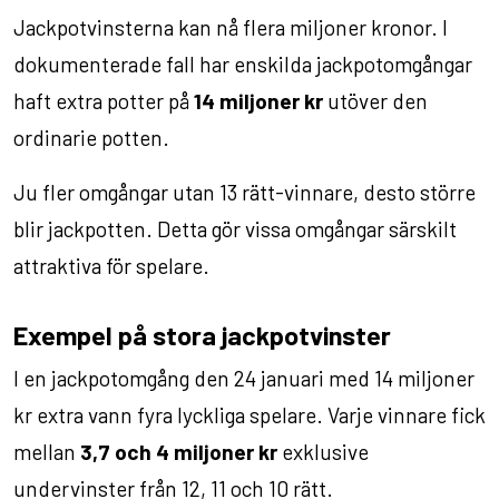
Jackpotvinsterna kan nå flera miljoner kronor. I
dokumenterade fall har enskilda jackpotomgångar
haft extra potter på
14 miljoner kr
utöver den
ordinarie potten.
Ju fler omgångar utan 13 rätt-vinnare, desto större
blir jackpotten. Detta gör vissa omgångar särskilt
attraktiva för spelare.
Exempel på stora jackpotvinster
I en jackpotomgång den 24 januari med 14 miljoner
kr extra vann fyra lyckliga spelare. Varje vinnare fick
mellan
3,7 och 4 miljoner kr
exklusive
undervinster från 12, 11 och 10 rätt.