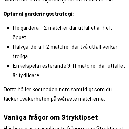
Optimal garderingsstrategi:
Helgardera 1-2 matcher där utfallet är helt
öppet
Halvgardera 1-2 matcher där två utfall verkar
troliga
Enkelspela resterande 9-11 matcher där utfallet
är tydligare
Detta håller kostnaden nere samtidigt som du
täcker osäkerheten på svåraste matcherna.
Vanliga frågor om Stryktipset
Här besvaras de vanligaste frågorna om Stryktipset