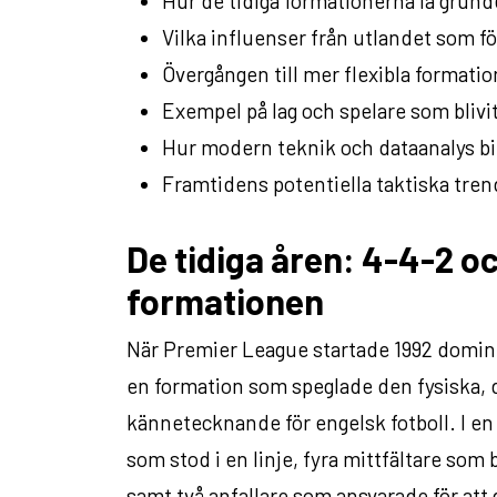
Hur de tidiga formationerna la grunde
Vilka influenser från utlandet som f
Övergången till mer flexibla formati
Exempel på lag och spelare som blivit
Hur modern teknik och dataanalys bid
Framtidens potentiella taktiska tren
De tidiga åren: 4-4-2 o
formationen
När Premier League startade 1992 domine
en formation som speglade den fysiska, d
kännetecknande för engelsk fotboll. I en 
som stod i en linje, fyra mittfältare som b
samt två anfallare som ansvarade för att 