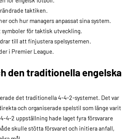
n för engelsk fotboll.
örändrade taktiken.
oner och hur managers anpassat sina system.
 symboler för taktisk utveckling.
rar till att finjustera spelsystemen.
der i Premier League.
ch den traditionella engelska
rade det traditionella 4-4-2-systemet. Det var
irekta och organiserade spelstil som länge varit
4-4-2 uppställning hade laget fyra försvarare
åde skulle stötta försvaret och initiera anfall,
göra mål.