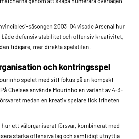
 matcherna genom att skapa numerära överlägen
nvincibles"-säsongen 2003–04 visade Arsenal hur
åde defensiv stabilitet och offensiv kreativitet,
en tidigare, mer direkta spelstilen.
rganisation och kontringsspel
Mourinho spelet med sitt fokus på en kompakt
. På Chelsea använde Mourinho en variant av 4-3-
l försvaret medan en kreativ spelare fick friheten
hur ett välorganiserat försvar, kombinerat med
sera starka offensiva lag och samtidigt utnyttja