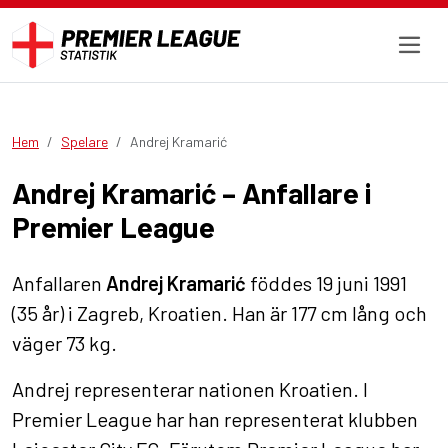
Hem
Spelare
Andrej Kramarić
Andrej Kramarić – Anfallare i
Premier League
Anfallaren
Andrej Kramarić
föddes 19 juni 1991
(35 år) i Zagreb, Kroatien. Han är 177 cm lång och
väger 73 kg.
Andrej representerar nationen Kroatien. I
Premier League har han representerat klubben