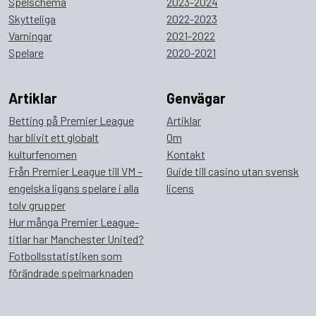
Spelschema
2023-2024
Skytteliga
2022-2023
Varningar
2021-2022
Spelare
2020-2021
Artiklar
Genvägar
Betting på Premier League
Artiklar
har blivit ett globalt
Om
kulturfenomen
Kontakt
Från Premier League till VM –
Guide till casino utan svensk
engelska ligans spelare i alla
licens
tolv grupper
Hur många Premier League-
titlar har Manchester United?
Fotbollsstatistiken som
förändrade spelmarknaden