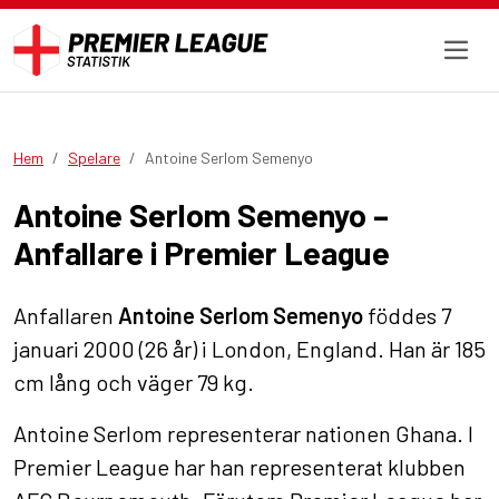
Hem
Spelare
Antoine Serlom Semenyo
Antoine Serlom Semenyo –
Anfallare i Premier League
Anfallaren
Antoine Serlom Semenyo
föddes 7
januari 2000 (26 år) i London, England. Han är 185
cm lång och väger 79 kg.
Antoine Serlom representerar nationen Ghana. I
Premier League har han representerat klubben