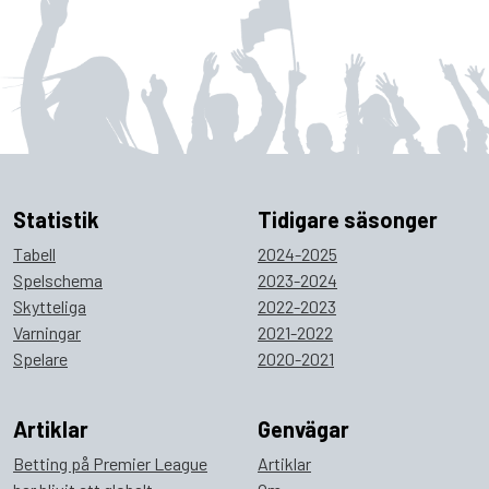
Statistik
Tidigare säsonger
Tabell
2024-2025
Spelschema
2023-2024
Skytteliga
2022-2023
Varningar
2021-2022
Spelare
2020-2021
Artiklar
Genvägar
Betting på Premier League
Artiklar