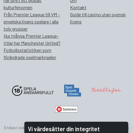
har blivit ett globalt
Om
kulturfenomen
Kontakt
Från Premier League till VM –
Guide till casino utan svensk
engelska ligans spelare i alla
licens
tolv grupper
Hur många Premier League-
titlar har Manchester United?
Fotbollsstatistiken som
förändrade spelmarknaden
Endast svenska, säkra och de bästa onlinecasinon hos
CasinoPRO.se
Vi värdesätter din integritet