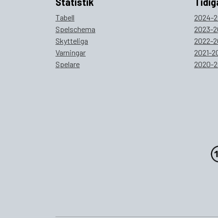
Statistik
Tidig
Tabell
2024-2
Spelschema
2023-2
Skytteliga
2022-2
Varningar
2021-2
Spelare
2020-2