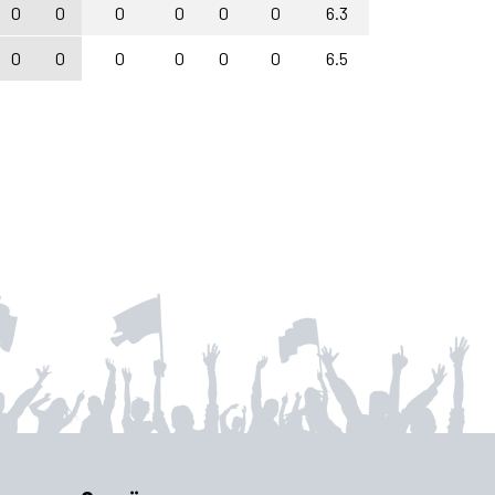
0
0
0
0
0
0
6.3
0
0
0
0
0
0
6.5