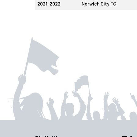
2021-2022
Norwich City FC