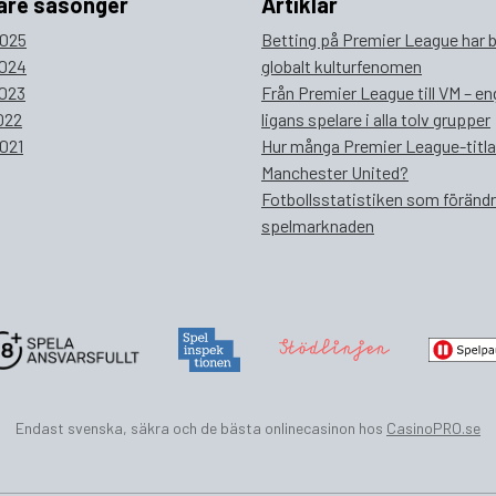
are säsonger
Artiklar
025
Betting på Premier League har bl
024
globalt kulturfenomen
023
Från Premier League till VM – e
022
ligans spelare i alla tolv grupper
021
Hur många Premier League-titla
Manchester United?
Fotbollsstatistiken som föränd
spelmarknaden
Endast svenska, säkra och de bästa onlinecasinon hos
CasinoPRO.se