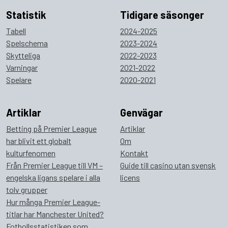
Statistik
Tidigare säsonger
Tabell
2024-2025
Spelschema
2023-2024
Skytteliga
2022-2023
Varningar
2021-2022
Spelare
2020-2021
Artiklar
Genvägar
Betting på Premier League
Artiklar
har blivit ett globalt
Om
kulturfenomen
Kontakt
Från Premier League till VM –
Guide till casino utan svensk
engelska ligans spelare i alla
licens
tolv grupper
Hur många Premier League-
titlar har Manchester United?
Fotbollsstatistiken som