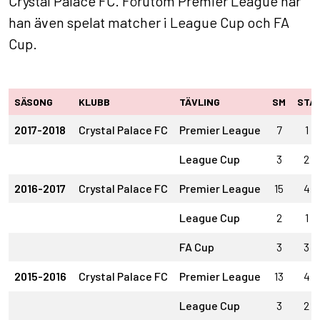
Crystal Palace FC. Förutom Premier League har
han även spelat matcher i League Cup och FA
Cup.
SÄSONG
KLUBB
TÄVLING
SM
STA
2017-2018
Crystal Palace FC
Premier League
7
1
League Cup
3
2
2016-2017
Crystal Palace FC
Premier League
15
4
League Cup
2
1
FA Cup
3
3
2015-2016
Crystal Palace FC
Premier League
13
4
League Cup
3
2