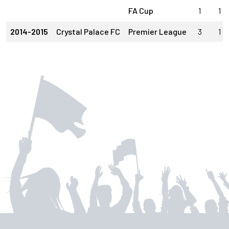
FA Cup
1
1
2014-2015
Crystal Palace FC
Premier League
3
1