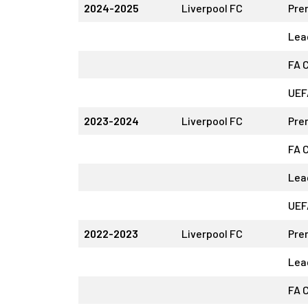
2024-2025
Liverpool FC
Pre
Lea
FA 
UEF
2023-2024
Liverpool FC
Pre
FA 
Lea
UEF
2022-2023
Liverpool FC
Pre
Lea
FA 