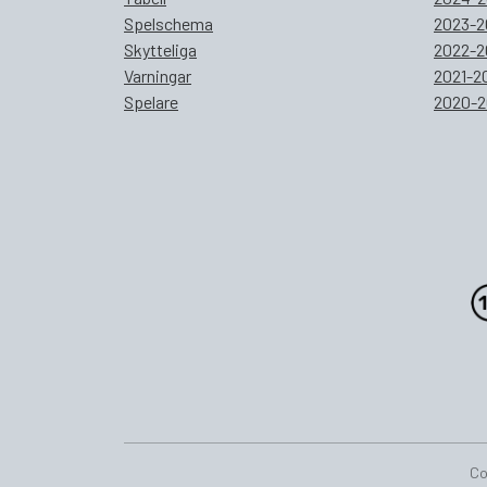
Spelschema
2023-2
Skytteliga
2022-2
Varningar
2021-2
Spelare
2020-2
Co