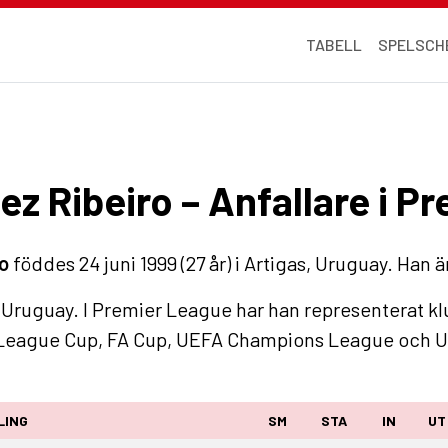
TABELL
SPELSCH
ez Ribeiro – Anfallare i P
ro
föddes 24 juni 1999 (27 år) i Artigas, Uruguay. Han 
 Uruguay. I Premier League har han representerat k
i League Cup, FA Cup, UEFA Champions League och 
LING
SM
STA
IN
UT