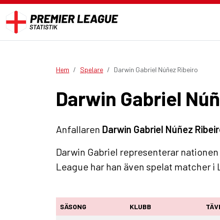
Hem
Spelare
Darwin Gabriel Núñez Ribeiro
Darwin Gabriel Núñ
Anfallaren
Darwin Gabriel Núñez Ribei
Darwin Gabriel representerar nationen
League har han även spelat matcher 
SÄSONG
KLUBB
TÄV