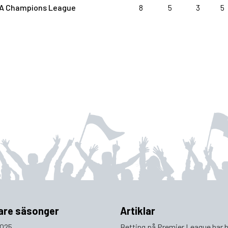
A Champions League
8
5
3
5
are säsonger
Artiklar
025
Betting på Premier League har bl