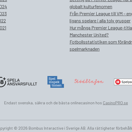
024
globalt kulturfenomen
023
Från Premier League till VM – e
022
ligans spelare i alla tolv grupper
021
Hur många Premier League-titla
Manchester United?
Fotbollsstatistiken som föränd
spelmarknaden
Endast svenska, säkra och de bästa onlinecasinon hos
CasinoPRO.se
pyright © 2026 Bombus Interactive i Sverige AB. Alla rättigheter förbehåll