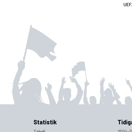
UEF
Statistik
Tidig
Tabell
2024-2