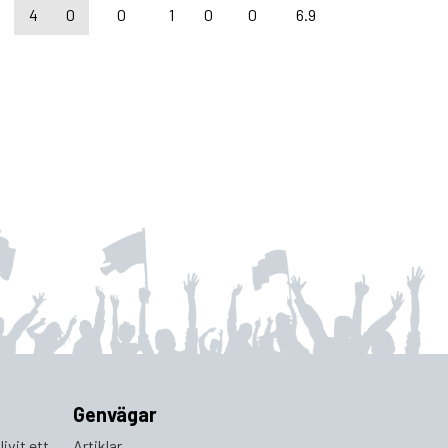
4
0
0
1
0
0
6.9
Genvägar
ivit ett
Artiklar