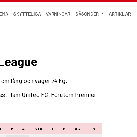
EMA
SKYTTELIGA
VARNINGAR
SÄSONGER
ARTIKLAR
 League
86 cm lång och väger 74 kg.
West Ham United FC. Förutom Premier
T
M
A
STR
G
R
AG
B