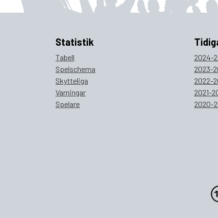
Statistik
Tidig
Tabell
2024-2
Spelschema
2023-2
Skytteliga
2022-2
Varningar
2021-2
Spelare
2020-2