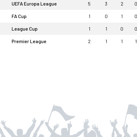
UEFA Europa League
5
3
2
FA Cup
1
0
1
League Cup
1
1
0
Premier League
2
1
1
1