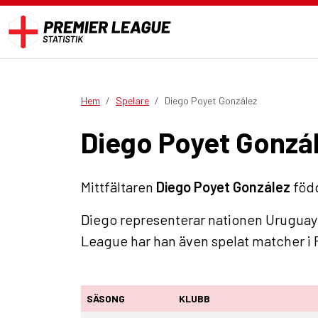
Hem
Spelare
Diego Poyet González
Diego Poyet Gonzál
Mittfältaren
Diego Poyet González
född
Diego representerar nationen Uruguay
League har han även spelat matcher i
SÄSONG
KLUBB