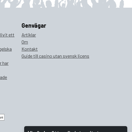
Genvägar
ivit ett
Artiklar
Om
ngelska
Kontakt
Guide till casino utan svensk licens
r har
rade