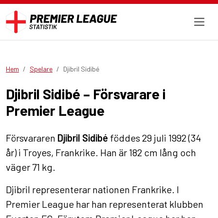
Hem
Spelare
Djibril Sidibé
Djibril Sidibé – Försvarare i
Premier League
Försvararen
Djibril Sidibé
föddes 29 juli 1992 (34
år) i Troyes, Frankrike. Han är 182 cm lång och
väger 71 kg.
Djibril representerar nationen Frankrike. I
Premier League har han representerat klubben