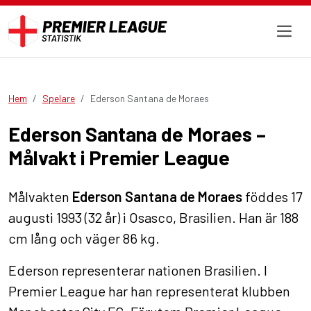
Hem
Spelare
Ederson Santana de Moraes
Ederson Santana de Moraes –
Målvakt i Premier League
Målvakten
Ederson Santana de Moraes
föddes 17
augusti 1993 (32 år) i Osasco, Brasilien. Han är 188
cm lång och väger 86 kg.
Ederson representerar nationen Brasilien. I
Premier League har han representerat klubben