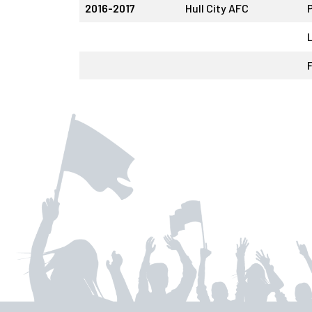
2016-2017
Hull City AFC