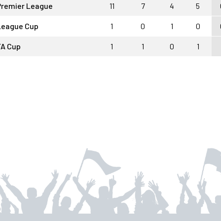
Premier League
11
7
4
5
League Cup
1
0
1
0
FA Cup
1
1
0
1