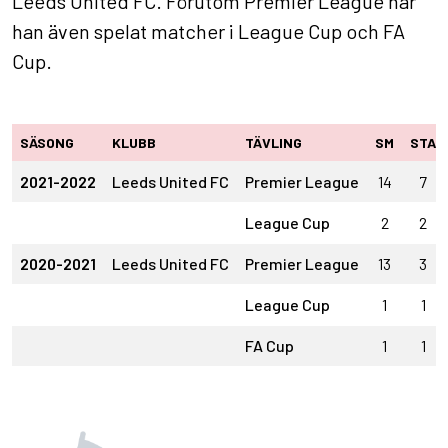
Leeds United FC. Förutom Premier League har
han även spelat matcher i League Cup och FA
Cup.
SÄSONG
KLUBB
TÄVLING
SM
STA
2021-2022
Leeds United FC
Premier League
14
7
League Cup
2
2
2020-2021
Leeds United FC
Premier League
13
3
League Cup
1
1
FA Cup
1
1