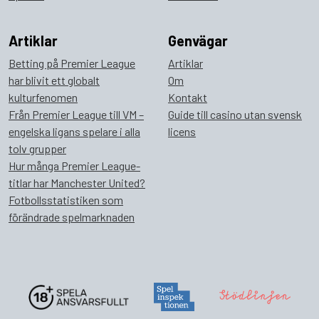
Artiklar
Genvägar
Betting på Premier League
Artiklar
har blivit ett globalt
Om
kulturfenomen
Kontakt
Från Premier League till VM –
Guide till casino utan svensk
engelska ligans spelare i alla
licens
tolv grupper
Hur många Premier League-
titlar har Manchester United?
Fotbollsstatistiken som
förändrade spelmarknaden