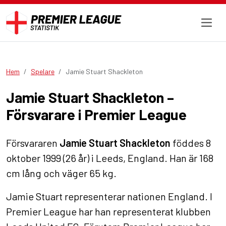
Hem
Spelare
Jamie Stuart Shackleton
Jamie Stuart Shackleton –
Försvarare i Premier League
Försvararen
Jamie Stuart Shackleton
föddes 8
oktober 1999 (26 år) i Leeds, England. Han är 168
cm lång och väger 65 kg.
Jamie Stuart representerar nationen England. I
Premier League har han representerat klubben