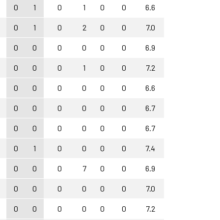
0
1
0
1
0
0
6.6
0
1
0
2
0
0
7.0
0
0
0
0
0
0
6.9
0
0
0
1
0
0
7.2
0
0
0
0
0
0
6.6
0
0
0
0
0
0
6.7
0
0
0
0
0
0
6.7
0
1
0
0
0
0
7.4
0
0
0
7
0
0
6.9
0
0
0
0
0
0
7.0
0
0
0
0
0
0
7.2