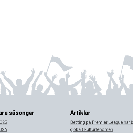
are säsonger
Artiklar
025
Betting på Premier League har bl
024
globalt kulturfenomen