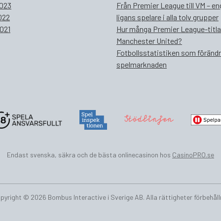
023
Från Premier League till VM – e
022
ligans spelare i alla tolv grupper
021
Hur många Premier League-titla
Manchester United?
Fotbollsstatistiken som föränd
spelmarknaden
Endast svenska, säkra och de bästa onlinecasinon hos
CasinoPRO.se
pyright © 2026 Bombus Interactive i Sverige AB. Alla rättigheter förbehåll