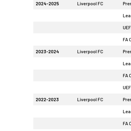
2024-2025
Liverpool FC
Pre
Lea
UEF
FA 
2023-2024
Liverpool FC
Pre
Lea
FA 
UEF
2022-2023
Liverpool FC
Pre
Lea
FA 