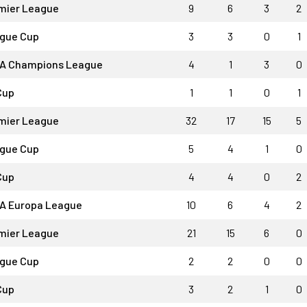
mier League
9
6
3
2
gue Cup
3
3
0
1
A Champions League
4
1
3
0
Cup
1
1
0
1
mier League
32
17
15
5
gue Cup
5
4
1
0
Cup
4
4
0
2
A Europa League
10
6
4
2
mier League
21
15
6
0
gue Cup
2
2
0
0
Cup
3
2
1
0