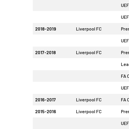
UEF
UEF
2018-2019
Liverpool FC
Pre
UEF
2017-2018
Liverpool FC
Pre
Lea
FA 
UEF
2016-2017
Liverpool FC
FA 
2015-2016
Liverpool FC
Pre
UEF