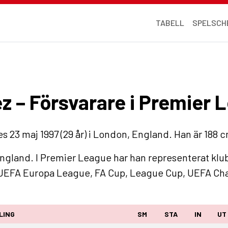
TABELL
SPELSCH
 – Försvarare i Premier 
s 23 maj 1997 (29 år) i London, England. Han är 188 
ngland. I Premier League har han representerat klu
i UEFA Europa League, FA Cup, League Cup, UEFA C
LING
SM
STA
IN
UT