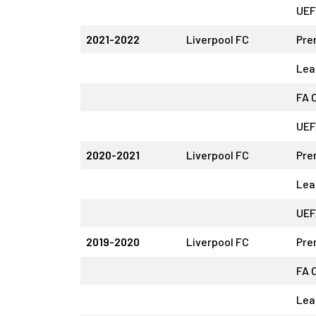
UEF
2021-2022
Liverpool FC
Pre
Lea
FA 
UEF
2020-2021
Liverpool FC
Pre
Lea
UEF
2019-2020
Liverpool FC
Pre
FA 
Lea