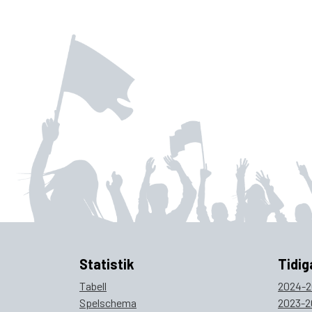
Statistik
Tidig
Tabell
2024-2
Spelschema
2023-2