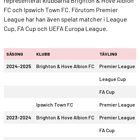
representerat klubbarna Brighton & Hove Albion
FC och Ipswich Town FC. Förutom Premier
League har han även spelat matcher i League
Cup, FA Cup och UEFA Europa League.
SÄSONG
KLUBB
TÄVLING
2024-2025
Brighton & Hove Albion FC
Premier League
League Cup
FA Cup
Ipswich Town FC
Premier League
2023-2024
Brighton & Hove Albion FC
Premier League
FA Cup