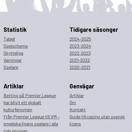
Statistik
Tidigare säsonger
Tabell
2024-2025
Spelschema
2023-2024
Skytteliga
2022-2023
Varningar
2021-2022
Spelare
2020-2021
Artiklar
Genvägar
Betting på Premier League
Artiklar
har blivit ett globalt
Om
kulturfenomen
Kontakt
Från Premier League till VM –
Guide till casino utan svensk
engelska ligans spelare i alla
licens
tolv grupper