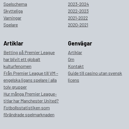
Spelschema
2023-2024
Skytteliga
2022-2023
Varningar
2021-2022
Spelare
2020-2021
Artiklar
Genvägar
Betting på Premier League
Artiklar
har blivit ett globalt
Om
kulturfenomen
Kontakt
Från Premier League till VM –
Guide till casino utan svensk
engelska ligans spelare i alla
licens
tolv grupper
Hur många Premier League-
titlar har Manchester United?
Fotbollsstatistiken som
förändrade spelmarknaden