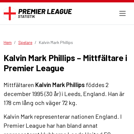
Hem
Spelare
Kalvin Mark Phillips
Kalvin Mark Phillips – Mittfältare i
Premier League
Mittfältaren
Kalvin Mark Phillips
föddes 2
december 1995 (30 år) i Leeds, England. Han är
178 cm lång och väger 72 kg.
Kalvin Mark representerar nationen England. I
Premier League har han bland annat