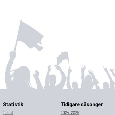
Statistik
Tidigare säsonger
Tabell
2024-2025