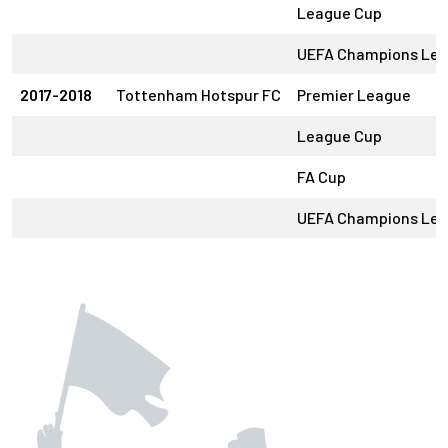
League Cup
UEFA Champions Le
2017-2018
Tottenham Hotspur FC
Premier League
League Cup
FA Cup
UEFA Champions Le