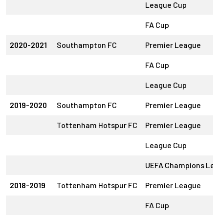
League Cup
FA Cup
2020-2021
Southampton FC
Premier League
FA Cup
League Cup
2019-2020
Southampton FC
Premier League
Tottenham Hotspur FC
Premier League
League Cup
UEFA Champions Le
2018-2019
Tottenham Hotspur FC
Premier League
FA Cup