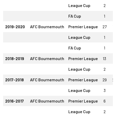
League Cup
2
2
FA Cup
1
1
2019-2020
AFC Bournemouth
Premier League
27
1
League Cup
1
1
FA Cup
1
1
2018-2019
AFC Bournemouth
Premier League
13
8
League Cup
2
2
2017-2018
AFC Bournemouth
Premier League
29
2
League Cup
3
2
2016-2017
AFC Bournemouth
Premier League
6
4
League Cup
2
2