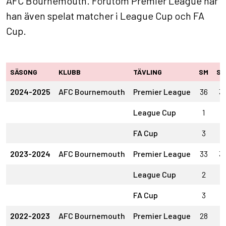
AFC Bournemouth. Förutom Premier League har
han även spelat matcher i League Cup och FA
Cup.
SÄSONG
KLUBB
TÄVLING
SM
ST
2024-2025
AFC Bournemouth
Premier League
36
3
League Cup
1
0
FA Cup
3
3
2023-2024
AFC Bournemouth
Premier League
33
3
League Cup
2
1
FA Cup
3
3
2022-2023
AFC Bournemouth
Premier League
28
1