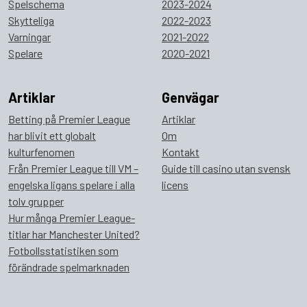
Spelschema
2023-2024
Skytteliga
2022-2023
Varningar
2021-2022
Spelare
2020-2021
Artiklar
Genvägar
Betting på Premier League
Artiklar
har blivit ett globalt
Om
kulturfenomen
Kontakt
Från Premier League till VM –
Guide till casino utan svensk
engelska ligans spelare i alla
licens
tolv grupper
Hur många Premier League-
titlar har Manchester United?
Fotbollsstatistiken som
förändrade spelmarknaden