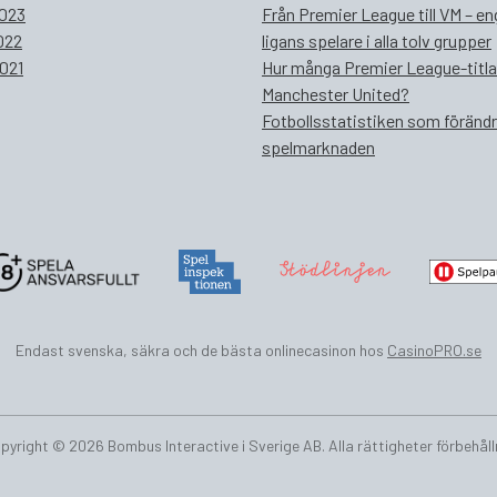
023
Från Premier League till VM – e
022
ligans spelare i alla tolv grupper
021
Hur många Premier League-titla
Manchester United?
Fotbollsstatistiken som föränd
spelmarknaden
Endast svenska, säkra och de bästa onlinecasinon hos
CasinoPRO.se
pyright © 2026 Bombus Interactive i Sverige AB. Alla rättigheter förbehåll