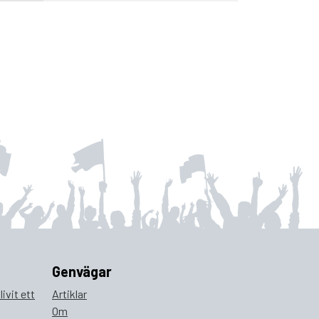
Genvägar
ivit ett
Artiklar
Om