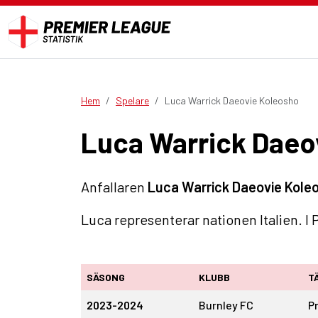
Hem
Spelare
Luca Warrick Daeovie Koleosho
Luca Warrick Daeov
Anfallaren
Luca Warrick Daeovie Kole
Luca representerar nationen Italien. I
SÄSONG
KLUBB
T
2023-2024
Burnley FC
P