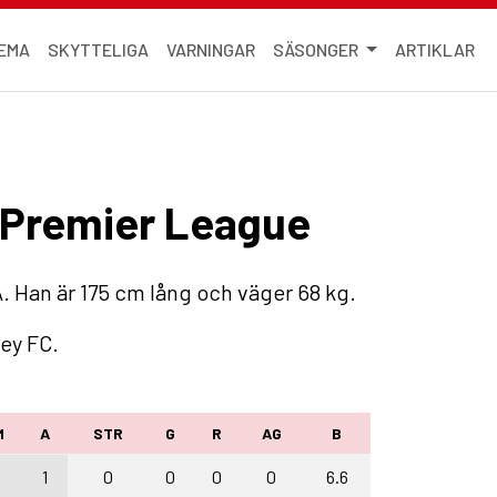
EMA
SKYTTELIGA
VARNINGAR
SÄSONGER
ARTIKLAR
i Premier League
. Han är 175 cm lång och väger 68 kg.
ley FC.
M
A
STR
G
R
AG
B
1
1
0
0
0
0
6.6