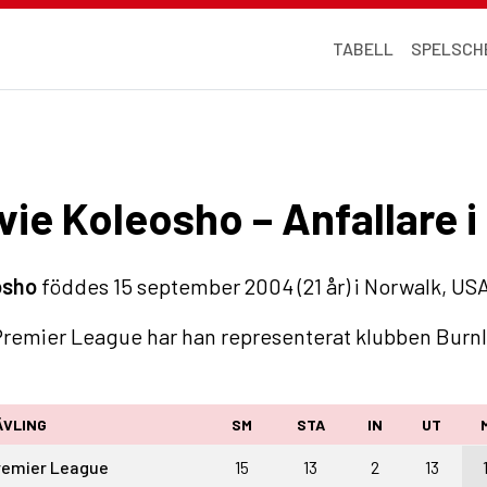
TABELL
SPELSCH
ie Koleosho – Anfallare 
osho
föddes 15 september 2004 (21 år) i Norwalk, USA
 Premier League har han representerat klubben Burn
ÄVLING
SM
STA
IN
UT
remier League
15
13
2
13