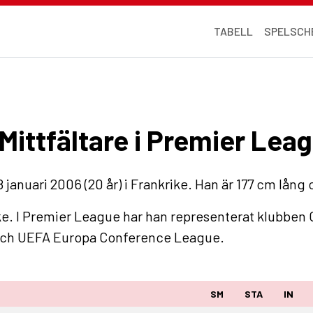
TABELL
SPELSCH
ittfältare i Premier Lea
 januari 2006 (20 år) i Frankrike. Han är 177 cm lång
ke. I Premier League har han representerat klubbe
 och UEFA Europa Conference League.
SM
STA
IN