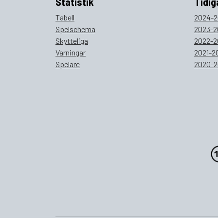
Statistik
Tidig
Tabell
2024-2
Spelschema
2023-2
Skytteliga
2022-2
Varningar
2021-2
Spelare
2020-2