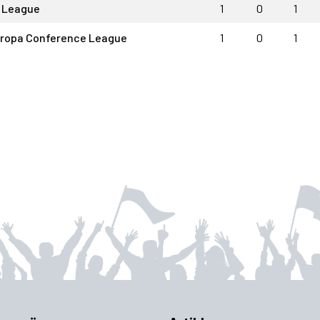
 League
1
0
1
ropa Conference League
1
0
1