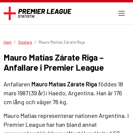
Hem
Spelare
Mauro Matías Zárate Riga
Mauro Matías Zárate Riga –
Anfallare i Premier League
Anfallaren
Mauro Matías Zárate Riga
föddes 18
mars 1987 (39 år) i Haedo, Argentina. Han är 176
cm lång och väger 76 kg.
Mauro Matías representerar nationen Argentina. I
Premier League har han bland annat