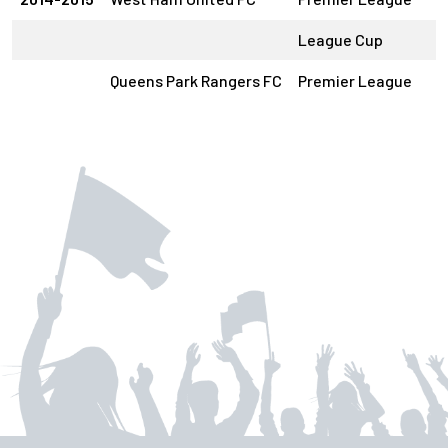
League Cup
Queens Park Rangers FC
Premier League