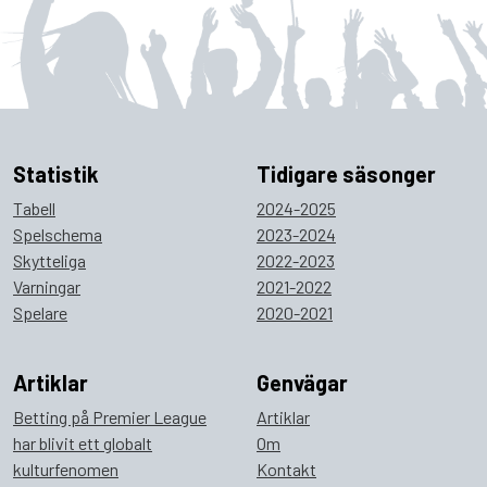
Statistik
Tidigare säsonger
Tabell
2024-2025
Spelschema
2023-2024
Skytteliga
2022-2023
Varningar
2021-2022
Spelare
2020-2021
Artiklar
Genvägar
Betting på Premier League
Artiklar
har blivit ett globalt
Om
kulturfenomen
Kontakt