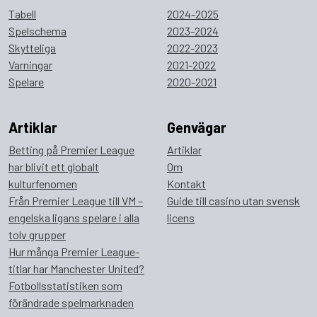
Tabell
2024-2025
Spelschema
2023-2024
Skytteliga
2022-2023
Varningar
2021-2022
Spelare
2020-2021
Artiklar
Genvägar
Betting på Premier League
Artiklar
har blivit ett globalt
Om
kulturfenomen
Kontakt
Från Premier League till VM –
Guide till casino utan svensk
engelska ligans spelare i alla
licens
tolv grupper
Hur många Premier League-
titlar har Manchester United?
Fotbollsstatistiken som
förändrade spelmarknaden