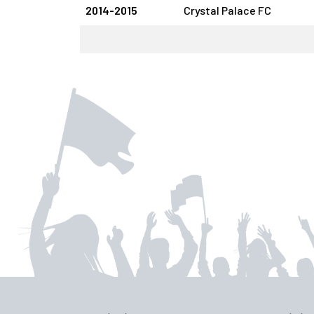
2014-2015
Crystal Palace FC