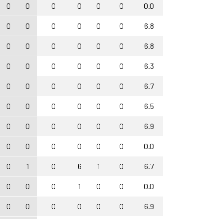
0
0
0
0
0
0
0.0
0
0
0
0
0
0
6.8
0
0
0
0
0
0
6.8
0
0
0
0
0
0
6.3
0
0
0
0
0
0
6.7
0
0
0
0
0
0
6.5
0
0
0
0
0
0
6.9
0
0
0
0
0
0
0.0
0
1
0
6
1
0
6.7
0
0
0
1
0
0
0.0
0
0
0
0
0
0
6.9