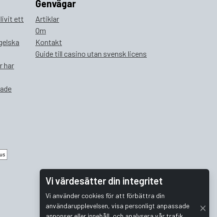
Genvägar
ivit ett
Artiklar
Om
ngelska
Kontakt
Guide till casino utan svensk licens
r har
rade
Vi värdesätter din integritet
Vi använder cookies för att förbättra din
användarupplevelsen, visa personligt anpassade
annonser eller innehåll, och analysera vår trafik.