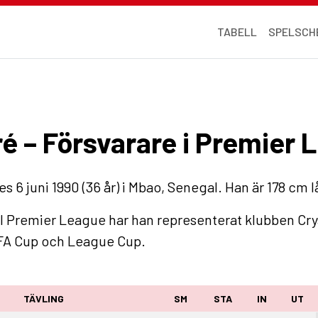
TABELL
SPELSCH
é – Försvarare i Premier 
s 6 juni 1990 (36 år) i Mbao, Senegal. Han är 178 cm 
I Premier League har han representerat klubben Cry
 FA Cup och League Cup.
TÄVLING
SM
STA
IN
UT