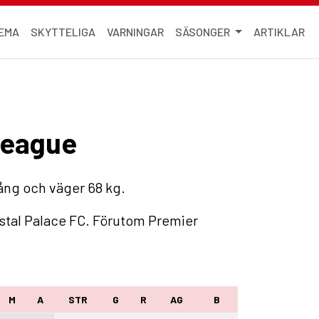
EMA
SKYTTELIGA
VARNINGAR
SÄSONGER
ARTIKLAR
League
lång och väger 68 kg.
stal Palace FC. Förutom Premier
M
A
STR
G
R
AG
B