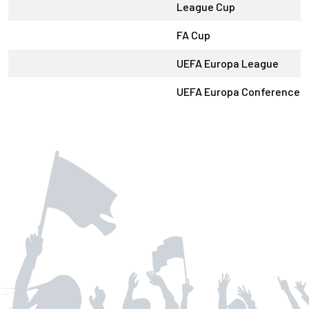
League Cup
FA Cup
UEFA Europa League
UEFA Europa Conference 