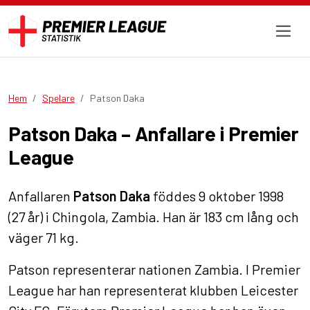
Hem
Spelare
Patson Daka
Patson Daka – Anfallare i Premier
League
Anfallaren
Patson Daka
föddes 9 oktober 1998
(27 år) i Chingola, Zambia. Han är 183 cm lång och
väger 71 kg.
Patson representerar nationen Zambia. I Premier
League har han representerat klubben Leicester