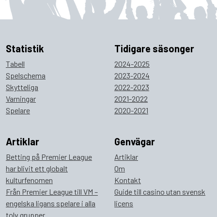
Statistik
Tidigare säsonger
Tabell
2024-2025
Spelschema
2023-2024
Skytteliga
2022-2023
Varningar
2021-2022
Spelare
2020-2021
Artiklar
Genvägar
Betting på Premier League
Artiklar
har blivit ett globalt
Om
kulturfenomen
Kontakt
Från Premier League till VM –
Guide till casino utan svensk
engelska ligans spelare i alla
licens
tolv grupper