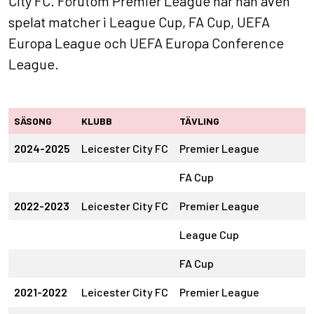
City FC. Förutom Premier League har han även
spelat matcher i League Cup, FA Cup, UEFA
Europa League och UEFA Europa Conference
League.
SÄSONG
KLUBB
TÄVLING
2024-2025
Leicester City FC
Premier League
FA Cup
2022-2023
Leicester City FC
Premier League
League Cup
FA Cup
2021-2022
Leicester City FC
Premier League