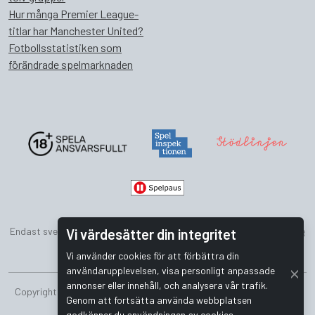
Hur många Premier League-
titlar har Manchester United?
Fotbollsstatistiken som
förändrade spelmarknaden
Endast svenska, säkra och de bästa onlinecasinon hos
CasinoPRO.se
Vi värdesätter din integritet
Vi använder cookies för att förbättra din
användarupplevelsen, visa personligt anpassade
annonser eller innehåll, och analysera vår trafik.
Copyright © 2026 Bombus Interactive i Sverige AB. Alla rättigheter
Genom att fortsätta använda webbplatsen
förbehållna.
godkänner du användningen av cookies.