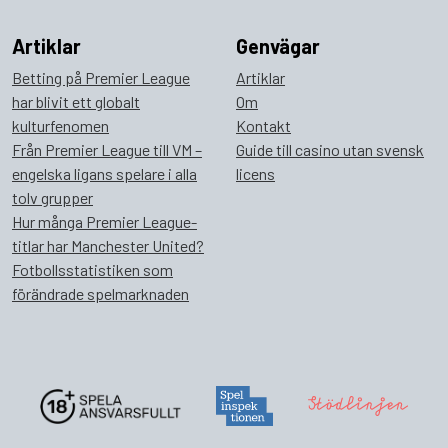
Artiklar
Genvägar
Betting på Premier League
Artiklar
har blivit ett globalt
Om
kulturfenomen
Kontakt
Från Premier League till VM –
Guide till casino utan svensk
engelska ligans spelare i alla
licens
tolv grupper
Hur många Premier League-
titlar har Manchester United?
Fotbollsstatistiken som
förändrade spelmarknaden