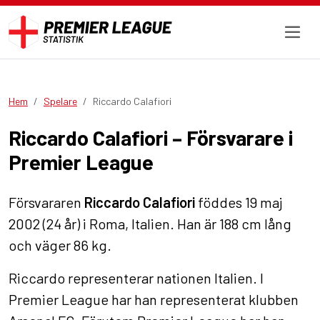
Hem
Spelare
Riccardo Calafiori
Riccardo Calafiori – Försvarare i
Premier League
Försvararen
Riccardo Calafiori
föddes 19 maj
2002 (24 år) i Roma, Italien. Han är 188 cm lång
och väger 86 kg.
Riccardo representerar nationen Italien. I
Premier League har han representerat klubben