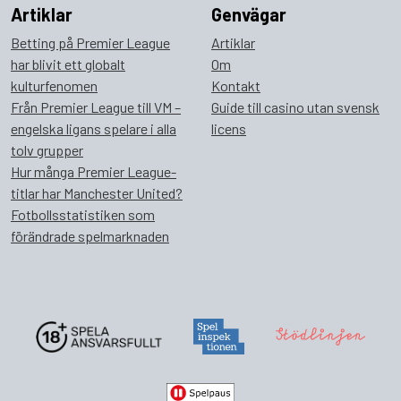
Artiklar
Genvägar
Betting på Premier League
Artiklar
har blivit ett globalt
Om
kulturfenomen
Kontakt
Från Premier League till VM –
Guide till casino utan svensk
engelska ligans spelare i alla
licens
tolv grupper
Hur många Premier League-
titlar har Manchester United?
Fotbollsstatistiken som
förändrade spelmarknaden