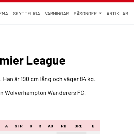
EMA
SKYTTELIGA
VARNINGAR
SÄSONGER
ARTIKLAR
remier League
l. Han är 190 cm lång och väger 84 kg.
bben Wolverhampton Wanderers FC.
A
STR
G
R
AG
RD
SRD
B