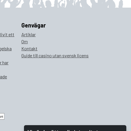
Genvägar
ivit ett
Artiklar
Om
ngelska
Kontakt
Guide till casino utan svensk licens
r har
rade