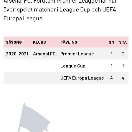
Arsenal FC. Förutom Premier League har han
även spelat matcher i League Cup och UEFA
Europa League.
SÄSONG
KLUBB
TÄVLING
SM
STA
2020-2021
Arsenal FC
Premier League
1
0
League Cup
1
1
UEFA Europa League
4
4