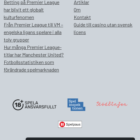
Betting på Premier League
Artiklar
har blivit ett globalt
Om
kulturfenomen
Kontakt
Från Premier League till VM –
Guide till casino utan svensk
engelska ligans spelare i alla
licens
tolv grupper
Hur många Premier League-
titlar har Manchester United?
Fotbollsstatistiken som
förändrade spelmarknaden