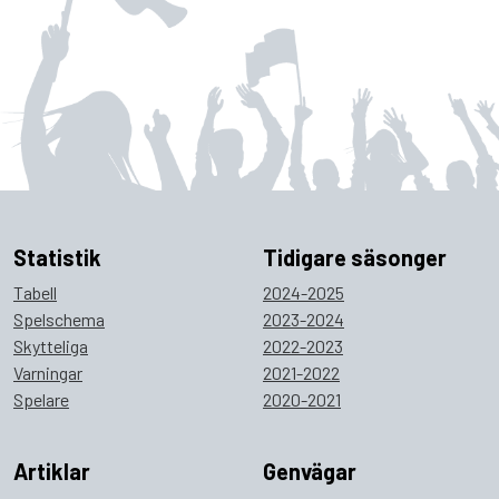
Statistik
Tidigare säsonger
Tabell
2024-2025
Spelschema
2023-2024
Skytteliga
2022-2023
Varningar
2021-2022
Spelare
2020-2021
Artiklar
Genvägar