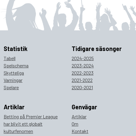
Statistik
Tidigare säsonger
Tabell
2024-2025
Spelschema
2023-2024
Skytteliga
2022-2023
Varningar
2021-2022
Spelare
2020-2021
Artiklar
Genvägar
Betting på Premier League
Artiklar
har blivit ett globalt
Om
kulturfenomen
Kontakt