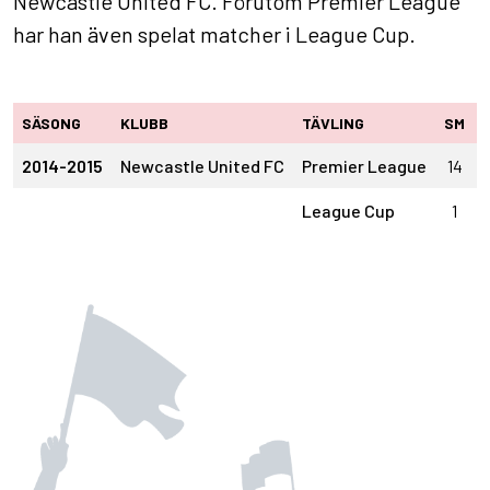
Newcastle United FC. Förutom Premier League
har han även spelat matcher i League Cup.
SÄSONG
KLUBB
TÄVLING
SM
2014-2015
Newcastle United FC
Premier League
14
League Cup
1