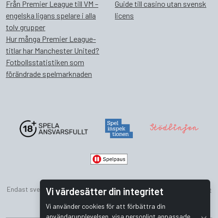
Från Premier League till VM –
Guide till casino utan svensk
engelska ligans spelare i alla
licens
tolv grupper
Hur många Premier League-
titlar har Manchester United?
Fotbollsstatistiken som
förändrade spelmarknaden
Endast svenska, säkra och de bästa onlinecasinon hos
CasinoPRO.se
Vi värdesätter din integritet
Vi använder cookies för att förbättra din
användarupplevelsen, visa personligt anpassade