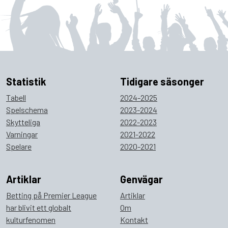
Statistik
Tidigare säsonger
Tabell
2024-2025
Spelschema
2023-2024
Skytteliga
2022-2023
Varningar
2021-2022
Spelare
2020-2021
Artiklar
Genvägar
Betting på Premier League
Artiklar
har blivit ett globalt
Om
kulturfenomen
Kontakt