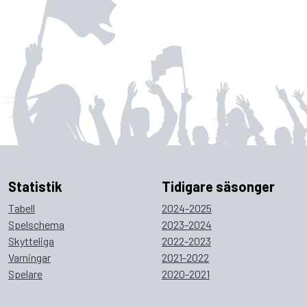
Statistik
Tidigare säsonger
Tabell
2024-2025
Spelschema
2023-2024
Skytteliga
2022-2023
Varningar
2021-2022
Spelare
2020-2021